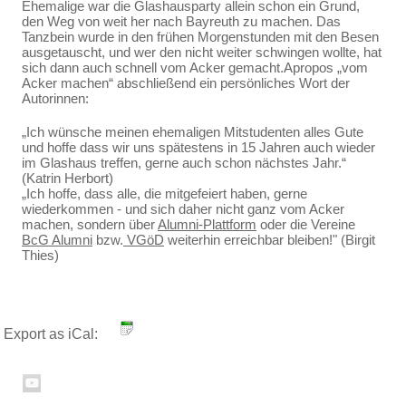
Ehemalige war die Glashausparty allein schon ein Grund,
den Weg von weit her nach Bayreuth zu machen. Das
Tanzbein wurde in den frühen Morgenstunden mit den Besen
ausgetauscht, und wer den nicht weiter schwingen wollte, hat
sich dann auch schnell vom Acker gemacht.Apropos „vom
Acker machen“ abschließend ein persönliches Wort der
Autorinnen:
„Ich wünsche meinen ehemaligen Mitstudenten alles Gute
und hoffe dass wir uns spätestens in 15 Jahren auch wieder
im Glashaus treffen, gerne auch schon nächstes Jahr.“
(Katrin Herbort)
„Ich hoffe, dass alle, die mitgefeiert haben, gerne
wiederkommen - und sich daher nicht ganz vom Acker
machen, sondern über
Alumni-Plattform
oder die Vereine
BcG Alumni
bzw.
VGöD
weiterhin erreichbar bleiben!" (Birgit
Thies)
Export as iCal: