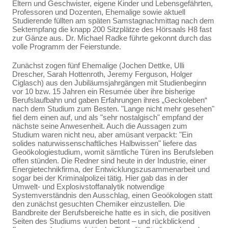
Eltern und Geschwister, eigene Kinder und Lebensgefährten,
Professoren und Dozenten, Ehemalige sowie aktuell
Studierende füllten am späten Samstagnachmittag nach dem
Sektempfang die knapp 200 Sitzplätze des Hörsaals H8 fast
zur Gänze aus. Dr. Michael Radke führte gekonnt durch das
volle Programm der Feierstunde.
Zunächst zogen fünf Ehemalige (Jochen Dettke, Ulli
Drescher, Sarah Hottenroth, Jeremy Ferguson, Holger
Ciglasch) aus den Jubiläumsjahrgängen mit Studienbeginn
vor 10 bzw. 15 Jahren ein Resumée über ihre bisherige
Berufslaufbahn und gaben Erfahrungen ihres „Geckoleben“
nach dem Studium zum Besten. "Lange nicht mehr gesehen"
fiel dem einen auf, und als "sehr nostalgisch" empfand der
nächste seine Anwesenheit. Auch die Aussagen zum
Studium waren nicht neu, aber amüsant verpackt: "Ein
solides naturwissenschaftliches Halbwissen" liefere das
Geoökologiestudium, womit sämtliche Türen ins Berufsleben
offen stünden. Die Redner sind heute in der Industrie, einer
Energietechnikfirma, der Entwicklungszusammenarbeit und
sogar bei der Kriminalpolizei tätig. Hier gab das in der
Umwelt- und Explosivstoffanalytik notwendige
Systemverständnis den Ausschlag, einen Geoökologen statt
den zunächst gesuchten Chemiker einzustellen. Die
Bandbreite der Berufsbereiche hatte es in sich, die positiven
Seiten des Studiums wurden betont – und rückblickend