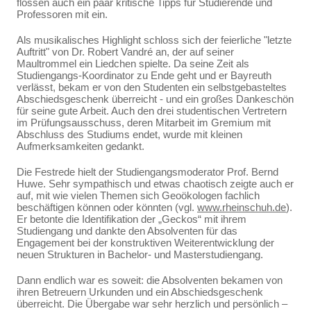
flossen auch ein paar kritische Tipps für Studierende und
Professoren mit ein.
Als musikalisches Highlight schloss sich der feierliche "letzte
Auftritt" von Dr. Robert Vandré an, der auf seiner
Maultrommel ein Liedchen spielte. Da seine Zeit als
Studiengangs-Koordinator zu Ende geht und er Bayreuth
verlässt, bekam er von den Studenten ein selbstgebasteltes
Abschiedsgeschenk überreicht - und ein großes Dankeschön
für seine gute Arbeit. Auch den drei studentischen Vertretern
im Prüfungsausschuss, deren Mitarbeit im Gremium mit
Abschluss des Studiums endet, wurde mit kleinen
Aufmerksamkeiten gedankt.
Die Festrede hielt der Studiengangsmoderator Prof. Bernd
Huwe. Sehr sympathisch und etwas chaotisch zeigte auch er
auf, mit wie vielen Themen sich Geoökologen fachlich
beschäftigen können oder könnten (vgl.
www.rheinschuh.de
).
Er betonte die Identifikation der „Geckos“ mit ihrem
Studiengang und dankte den Absolventen für das
Engagement bei der konstruktiven Weiterentwicklung der
neuen Strukturen in Bachelor- und Masterstudiengang.
Dann endlich war es soweit: die Absolventen bekamen von
ihren Betreuern Urkunden und ein Abschiedsgeschenk
überreicht. Die Übergabe war sehr herzlich und persönlich –